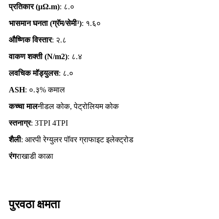
प्रतिकार (
μΩ.
m)
: ८.०
भासमान घनता (ग्रॅम/सेमी³)
: १.६०
औष्णिक विस्तार
: २.८
वाकण शक्ती (N/m2)
: ८.४
लवचिक मॉड्युलस
: ८.०
ASH
: ०.३% कमाल
कच्चा माल
नीडल कोक, पेट्रोलियम कोक
स्तनाग्र
: 3TPI 4TPI
शैली
: आरपी रेग्युलर पॉवर ग्राफाइट इलेक्ट्रोड
रंग
राखाडी काळा
पुरवठा क्षमता