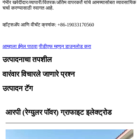
गंभीर खरेदीदार/व्यापारी/वितरक/अंतिम वापरकर्ते यांचे आमच्यासोबत व्यावसायिक
चर्चा करण्यासाठी स्वागत आहे.
व्हॉट्सॲप आणि वीचॅट क्रमांक: +86-19033170560
आम्हाला ईमेल पाठवा
पीडीएफ म्हणून डाउनलोड करा
उत्पादनाचा तपशील
वारंवार विचारले जाणारे प्रश्न
उत्पादन टॅग
आरपी (रेग्युलर पॉवर) ग्राफाइट इलेक्ट्रोड