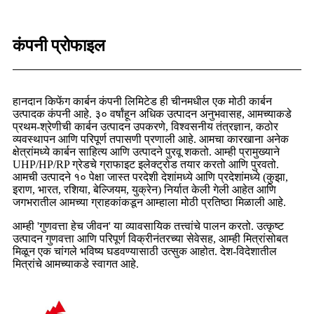
कंपनी प्रोफाइल
हानदान किफेंग कार्बन कंपनी लिमिटेड ही चीनमधील एक मोठी कार्बन
उत्पादक कंपनी आहे. ३० वर्षांहून अधिक उत्पादन अनुभवासह, आमच्याकडे
प्रथम-श्रेणीची कार्बन उत्पादन उपकरणे, विश्वसनीय तंत्रज्ञान, कठोर
व्यवस्थापन आणि परिपूर्ण तपासणी प्रणाली आहे. आमचा कारखाना अनेक
क्षेत्रांमध्ये कार्बन साहित्य आणि उत्पादने पुरवू शकतो. आम्ही प्रामुख्याने
UHP/HP/RP ग्रेडचे ग्राफाइट इलेक्ट्रोड तयार करतो आणि पुरवतो.
आमची उत्पादने १० पेक्षा जास्त परदेशी देशांमध्ये आणि प्रदेशांमध्ये (कुझा,
इराण, भारत, रशिया, बेल्जियम, युक्रेन) निर्यात केली गेली आहेत आणि
जगभरातील आमच्या ग्राहकांकडून आम्हाला मोठी प्रतिष्ठा मिळाली आहे.
आम्ही 'गुणवत्ता हेच जीवन' या व्यावसायिक तत्त्वांचे पालन करतो. उत्कृष्ट
उत्पादन गुणवत्ता आणि परिपूर्ण विक्रीनंतरच्या सेवेसह, आम्ही मित्रांसोबत
मिळून एक चांगले भविष्य घडवण्यासाठी उत्सुक आहोत. देश-विदेशातील
मित्रांचे आमच्याकडे स्वागत आहे.