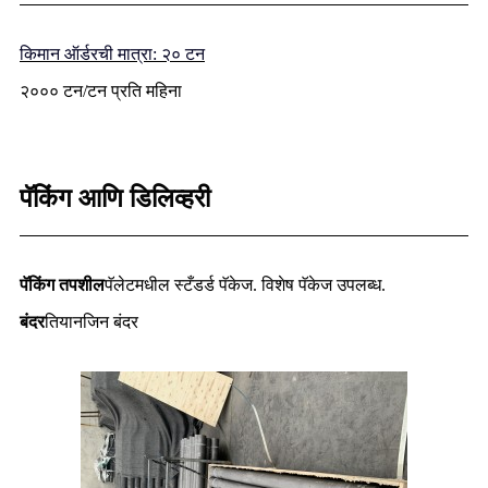
किमान ऑर्डरची मात्रा: २० टन
२००० टन/टन प्रति महिना
पॅकिंग आणि डिलिव्हरी
पॅकिंग तपशील
पॅलेटमधील स्टँडर्ड पॅकेज. विशेष पॅकेज उपलब्ध.
बंदर
तियानजिन बंदर