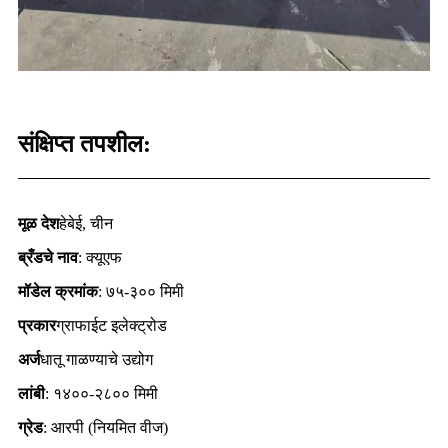
संक्षिप्त तपशील:
मूळ देश
हेबेई, चीन
ब्रँडचे नाव
: क्यूएफ
मॉडेल क्रमांक
: ७५-३०० मिमी
प्रकार
ग्राफाईट इलेक्ट्रोड
अर्ज
धातू गाळण्याचे उद्योग
लांबी
: १४००-२८०० मिमी
ग्रेड
: आरपी (नियमित वीज)