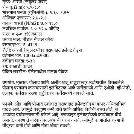
ग्रेड: आरपी (रेग्युलर पॉवर)
रोध (μΩ.m): ५.५-८.०
भासमान घनता (ग्रॅम/सेमी³): १.६०-१.७५
औष्णिक प्रसरण: २.७-२.८
वाकण शक्ती (N/m2): ७.०-१६.०
लवचिक मापांक: ८.०-१२.० जीपीए
राख: ०.२-०.३% कमाल
कच्चा माल: नीडल नीडल कोक
स्तनाग्र:3TPI 4TPI
शैली: आरपी रेग्युलर पॉवर ग्राफाइट इलेक्ट्रोड्स
वर्तमान भार: 1000a-42000a
वर्तमान घनता:९-३१
रंग: राखाडी काळा
पॅकिंग तपशील: पॅलेटमधील मानक पॅकेज.
उपयोग: मुख्यतः पोलाद आणि अलौह धातू धातुशास्त्र उद्योगातील वितळलेले
पोलाद प्रगलन करण्यासाठी इलेक्ट्रिक आर्क फर्नेसमध्ये आणि एओडी, व्हीओडी,
एलएफ फर्नेससारख्या शुद्धीकरण फर्नेसमध्ये वापरले जाते.
फायदे: लोह आणि पोलाद उद्योगात ग्राफाइट इलेक्ट्रोडचा वापर अधिकाधिक
वाढत आहे. त्यामुळे प्रदूषण कमी होते आणि अधिक विजेची बचत होते, जे
आपल्या पर्यावरणासाठी चांगले आहे. ग्राफाइट इलेक्ट्रोडचे कार्यकाळ दीर्घ
असतो, कारण ते वारंवार बदलण्याची गरज नसते, ज्यामुळे कामातील श्रमाची
तीव्रता कमी होते आणि मोठा धोका टळतो.