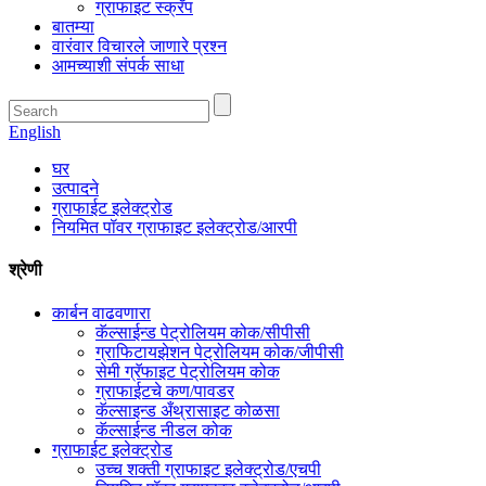
ग्राफाइट स्क्रॅप
बातम्या
वारंवार विचारले जाणारे प्रश्न
आमच्याशी संपर्क साधा
English
घर
उत्पादने
ग्राफाईट इलेक्ट्रोड
नियमित पॉवर ग्राफाइट इलेक्ट्रोड/आरपी
श्रेणी
कार्बन वाढवणारा
कॅल्साईन्ड पेट्रोलियम कोक/सीपीसी
ग्राफिटायझेशन पेट्रोलियम कोक/जीपीसी
सेमी ग्रॅफाइट पेट्रोलियम कोक
ग्राफाईटचे कण/पावडर
कॅल्साइन्ड अँथ्रासाइट कोळसा
कॅल्साईन्ड नीडल कोक
ग्राफाईट इलेक्ट्रोड
उच्च शक्ती ग्राफाइट इलेक्ट्रोड/एचपी