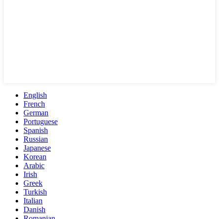
English
French
German
Portuguese
Spanish
Russian
Japanese
Korean
Arabic
Irish
Greek
Turkish
Italian
Danish
Romanian