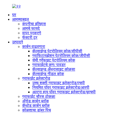
घर
आमच्याबद्दल
कंपनीचा इतिहास
आमचे फायदे
वापर प्रकरणे
फॅक्टरी टूर
उत्पादने
कार्बन वाढवणारा
कॅल्साईन्ड पेट्रोलियम कोक/सीपीसी
ग्राफिटायझेशन पेट्रोलियम कोक/जीपीसी
सेमी ग्रॅफाइट पेट्रोलियम कोक
ग्राफाईटचे कण/ पावडर
कॅल्साइन्ड अँथ्रासाइट कोळसा
कॅल्साईन्ड नीडल कोक
ग्राफाईट इलेक्ट्रोड
उच्च शक्ती ग्राफाइट इलेक्ट्रोड/एचपी
नियमित पॉवर ग्राफाइट इलेक्ट्रोड/आरपी
अल्ट्रा हाय पॉवर ग्राफाइट इलेक्ट्रोड/यूएचपी
ग्राफाईट चौरस ठोकळा
अ‍ॅनोड कार्बन ब्लॉक
कॅथोड कार्बन ब्लॉक
कोळशाचा डांबर पिच