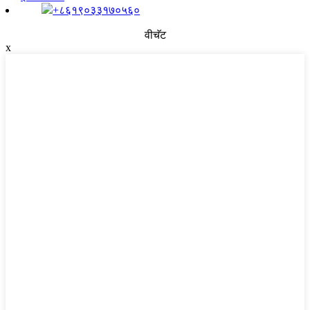
+८६१९०३३१७०५६०
वीचॅट
x