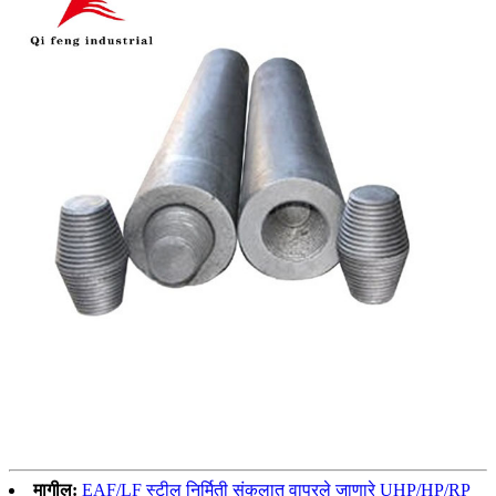
मागील:
EAF/LF स्टील निर्मिती संकुलात वापरले जाणारे UHP/HP/RP